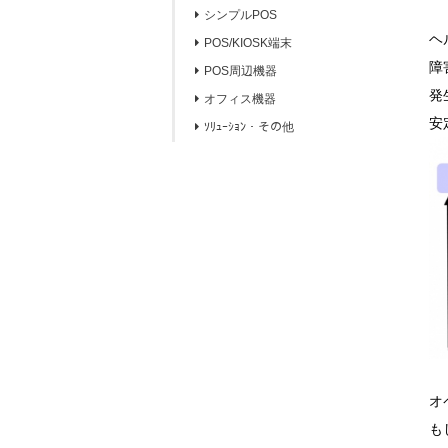
シンプルPOS
ヘ
POS/KIOSK端末
障
POS周辺機器
発
オフィス機器
安
ｿﾘｭｰｼｮﾝ・その他
オ
も