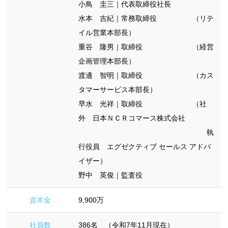
小鳥 圭三｜代表取締役社長
水本 吉紀｜常務取締役
（リテ
イル営業本部長）
重谷 隆男｜取締役
（経営
企画管理本部長）
渡邊 智明｜取締役
（カス
タマーサービス本部長）
早水 光祥｜取締役 （社
外 日本ＮＣＲコマース株式会社
執
行役員 エグゼクティブ セールス アドバ
イザー）
野中 英俊
｜監査役
資本金
9,900万
社員数
386名 （令和7年11月現在）