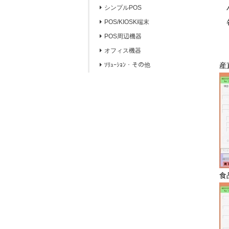
バ
シンプルPOS
各
POS/KIOSK端末
POS周辺機器
オフィス機器
ｿﾘｭｰｼｮﾝ・その他
産
食